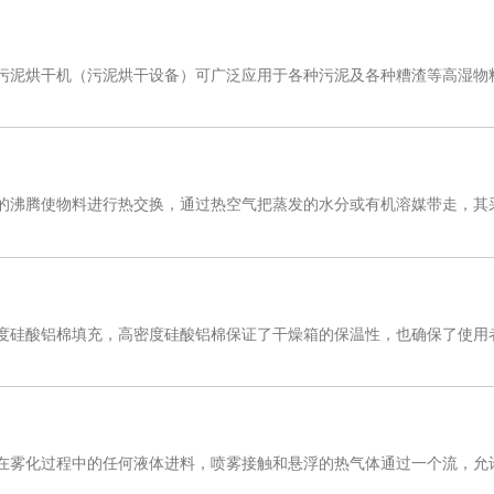
污泥烘干机（污泥烘干设备）可广泛应用于各种污泥及各种糟渣等高湿物
的沸腾使物料进行热交换，通过热空气把蒸发的水分或有机溶媒带走，其
度硅酸铝棉填充，高密度硅酸铝棉保证了干燥箱的保温性，也确保了使用
在雾化过程中的任何液体进料，喷雾接触和悬浮的热气体通过一个流，允