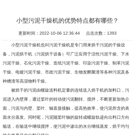
中
心
小型污泥干燥机的优势特点都有哪些？
新
更新时间：2022-10-06 12:36:44 点击次数：1393
闻
小型污泥干燥机也叫污泥干燥机是专门用来烘干污泥的干燥设
中
备，污泥烘干机（污泥烘干设备）可广泛应用于活性污泥干燥、下水
心
污泥干燥、石化污泥干燥、造纸污泥干燥、印染污泥干燥、制革污泥
干燥、电镀污泥干燥、市政污泥干燥、生物发酵菌渣等各种污泥及各
工
种糟渣等高湿物料干燥。
程
被烘干的污泥由螺旋送料机定量的连续送入烘干机的加料口，污
案
泥进入内壁厚，通过桨叶的转动使污泥翻转、搅拌，不断更新加热介
例
面，污泥与内壁、桨叶、轴直接接触，提高热效率，使污泥所含的表
面水分蒸发。同时呢，污泥随桨叶轴的旋转成螺旋轨迹向出料口方向
客
输送，在输送中继续搅拌，使污泥中渗出的水分继续蒸发，烘干均匀
户