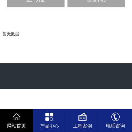
中
心
新
暂无数据
闻
中
心
工
程
案
例
客
户
网站首页
电话咨询
产品中心
工程案例