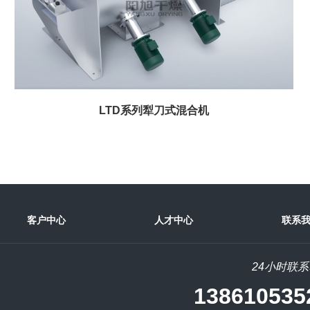
LTD系列犁刀式混合机
客户中心
人才中心
联系
24小时联
138610535